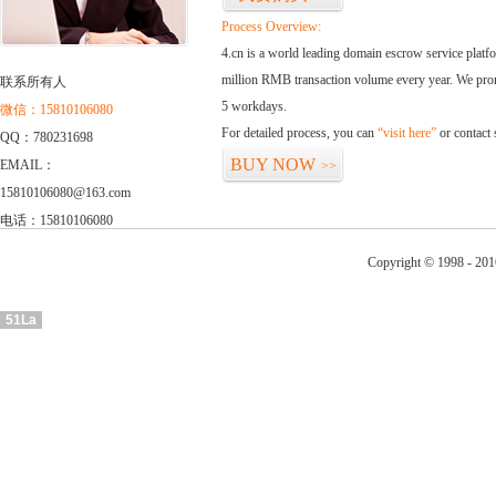
Process Overview:
4.cn is a world leading domain escrow service plat
million RMB transaction volume every year. We promi
联系所有人
5 workdays.
微信：15810106080
For detailed process, you can
“visit here”
or contact
QQ：780231698
BUY NOW
EMAIL：
>>
15810106080@163.com
电话：15810106080
Copyright © 1998 - 201
51La