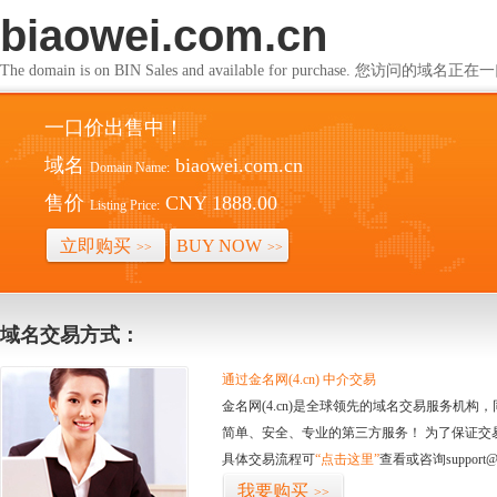
biaowei.com.cn
The domain is on BIN Sales and available for purchase. 您访问的
一口价出售中！
域名
biaowei.com.cn
Domain Name:
售价
CNY 1888.00
Listing Price:
立即购买
BUY NOW
>>
>>
域名交易方式：
通过金名网(4.cn) 中介交易
金名网(4.cn)是全球领先的域名交易服务机
简单、安全、专业的第三方服务！ 为了保证交
具体交易流程可
“点击这里”
查看或咨询support@
我要购买
>>